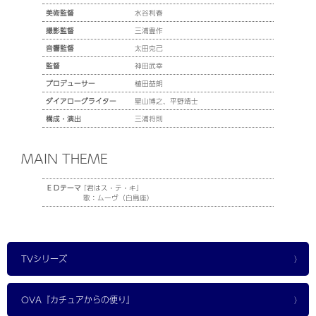
美術監督
水谷利春
撮影監督
三浦豊作
音響監督
太田克己
監督
神田武幸
プロデューサー
植田益朗
ダイアローグライター
星山博之、平野靖士
構成・演出
三浦将則
MAIN THEME
ＥＤテーマ
｢君はス・テ・キ｣
歌：ムーヴ（白鳥座）
TVシリーズ
OVA『カチュアからの便り』