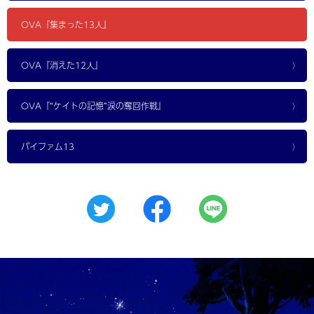
OVA『集まった13人』
OVA『消えた12人』
OVA『“ケイトの記憶”涙の奪回作戦』
バイファム13