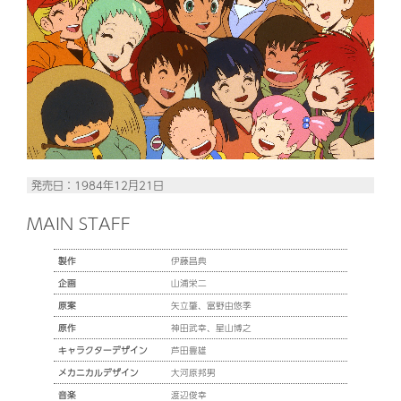
発売日：1984年12月21日
MAIN STAFF
製作
伊藤昌典
企画
山浦栄二
原案
矢立肇、富野由悠季
原作
神田武幸、星山博之
キャラクターデザイン
芦田豊雄
メカニカルデザイン
大河原邦男
音楽
渡辺俊幸