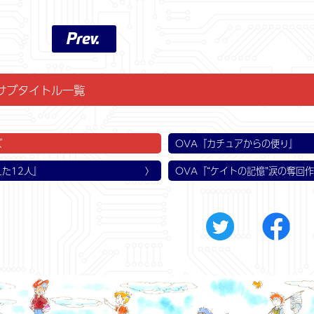
Prev.
サブタイトル一覧
話
話
話
話
話
話
話
話
話
話
話
話
話
第2話
第5話
第8話
第11話
第14話
第17話
第20話
第23話
第26話
第29話
第32話
第35話
第38話
第41話
第44話
来襲！ 開拓星から全員脱出せよ！
ィック軌道へ！ 地上基地応答なし
た14人・異星人飛行物体襲来！
地か──基地攻防の大決戦！
練開始！ 恐怖の宇宙戦闘初体験!!
護体勢！ カチュアを連れもどせ！
つの戦争 ジェイナスの小さなママ
ナス応答せよ!! 地球軍からの通信
ラフィティ ロディ・シャッフル
のロディ
ぬ星ククト
を探索せよ
ったロディ
ラアの秘密
戦開始！
でも13人（最終話）
緊急発進！ 傷だらけの練習艦
憧れの操縦席・ラウンドバーニ
高ゲタ作戦!? 小さな戦士の出
さらばベルウィック・ジェイナ
敵のスパイか!? 舞いこんだ謎
さよならケイトめざせ新たなる
立てスコット！ リーダーはき
ジェイナスは僕らの船だ！ 新
新型Ｒ・Ｖ出撃!!
タウト星脱出命令
雨あがりの再会
ケンツを助けろ！
輸送機をうばえ！
カチュアを撃つな
大宇宙のうた
ズ
OVA『カチュアからの便り』
えた12人』
OVA『“ケイトの記憶”涙の奪回