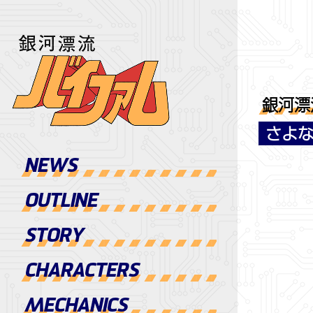
銀河漂
さよ
NEWS
OUTLINE
STORY
CHARACTERS
MECHANICS