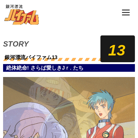
STORY
13
銀河漂流バイファム13
絶体絶命! さらば愛しきJｒ. たち