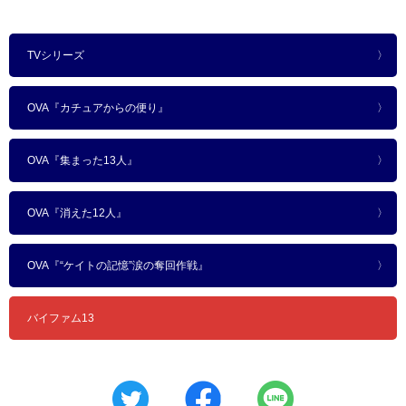
第1話
第2話
第3話
第4話
第5話
第6話
第7話
第8話
第9話
第10話
第11話
第12話
第13話
第14話
第15話
第16話
第17話
第18話
第19話
第20話
第21話
第22話
第23話
第24話
第25話
第26話
再び13人!!
戦場真っ只中! 必死の逃避行!
敵か味方か? 謎の女のメッセージ!
双子の赤ちゃん! 神様からの贈りもの?
総員奮戦せよ! 恐怖の子育て戦争!
ゆうれい女の正体? 出動ミルク大作戦
乗せる、乗せない! 13人の大決断
ジェイナス危うし! 敵は、内と外にいた?
ヤギと人質? ふってわいたお食事会
ジェイナス号が凍る! 幼い命を救え!
赤ちゃんは元気に! 両親はどこにいる!
ひとり足りない!? 脱出へのカウントダウン
絶体絶命! さらば愛しきJｒ. たち
ぼくらの選択 タウト星をめざせ!
危機一髪の大バトル! 男性7人 vs. 女性7人!?
ジェイナス大洪水!? お、溺れちゃうよー!
でた? でた! でた!! 真夜中のゆうれい騒動
ボギー制御不能! 浮遊機雷の恐怖
両親に会える!? 飛んで火に入る13人!!
決死のランディング! 救出への第一歩!?
再会への秒読み! 収容所へいそげ!
とざされた道 ジェイナスに帰還せよ!
脱出不能!! 逃亡者を探せ!
残された道 輸送機を奪い取れ!
大ピンチ!! 最後のチャンスにかけろ!
飛び立て 13人!!（最終話）
TVシリーズ
OVA『カチュアからの便り』
OVA『集まった13人』
OVA『消えた12人』
OVA『“ケイトの記憶”涙の奪回作戦』
バイファム13