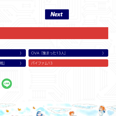
Next
第3話
第6話
第9話
第12話
第15話
第18話
第21話
第24話
!
外にいた?
いる!
!
ゆうれい騒動
一歩!?
敵か味方か? 謎の女のメッセージ!
ゆうれい女の正体? 出動ミルク大作戦
ヤギと人質? ふってわいたお食事会
ひとり足りない!? 脱出へのカウントダウン
危機一髪の大バトル! 男性7人 vs. 女性7人!?
ボギー制御不能! 浮遊機雷の恐怖
再会への秒読み! 収容所へいそげ!
残された道 輸送機を奪い取れ!
OVA『集まった13人』
作戦』
バイファム13