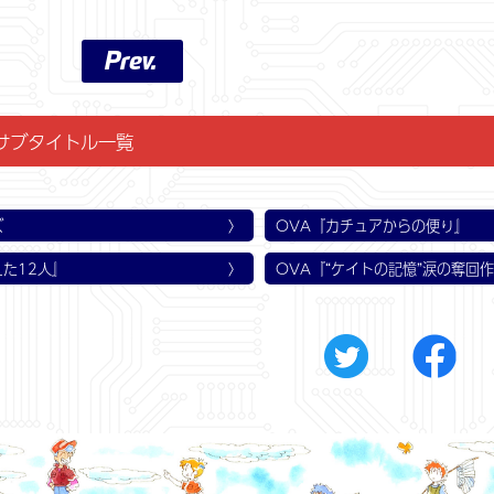
Prev.
サブタイトル一覧
話
話
話
話
話
話
第2話
第5話
第8話
第11話
第14話
第17話
第20話
第23話
第26話
人!!
赤ちゃん! 神様からの贈りもの?
、乗せない! 13人の大決断
ナス号が凍る! 幼い命を救え!
! さらば愛しきJｒ. たち
ナス大洪水!? お、溺れちゃうよー!
える!? 飛んで火に入る13人!!
れた道 ジェイナスに帰還せよ!
チ!! 最後のチャンスにかけろ!
戦場真っ只中! 必死の逃避行!
総員奮戦せよ! 恐怖の子育て戦争
ジェイナス危うし! 敵は、内と
赤ちゃんは元気に! 両親はどこに
ぼくらの選択 タウト星をめざせ
でた? でた! でた!! 真夜中の
決死のランディング! 救出への第
脱出不能!! 逃亡者を探せ!
飛び立て 13人!!（最終話）
ズ
OVA『カチュアからの便り』
えた12人』
OVA『“ケイトの記憶”涙の奪回