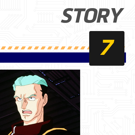
STORY
7