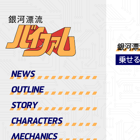
銀河漂
乗せる
NEWS
OUTLINE
STORY
CHARACTERS
MECHANICS