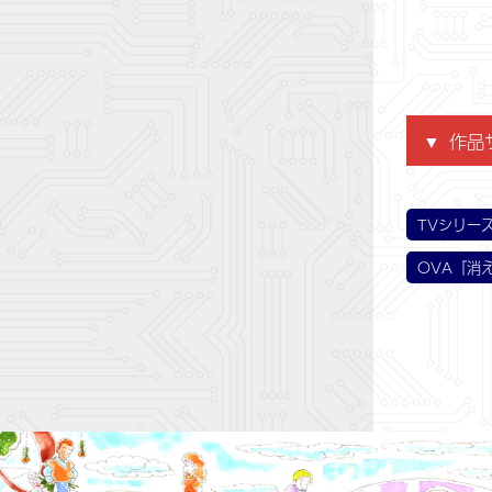
作品
第1話
第4話
第7話
第10
第13
第16
第19
第22
第25
再び13
双子の
乗せる
ジェイ
絶体絶命
ジェイ
両親に会
とざさ
大ピン
TVシリー
OVA『消