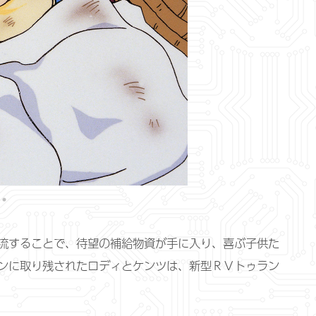
流することで、待望の補給物資が手に入り、喜ぶ子供た
ンに取り残されたロディとケンツは、新型ＲＶトゥラン