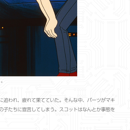
に追われ、疲れて果てていた。そんな中、バーツがマキ
の子たちに宣言してしまう。スコットはなんとか事態を