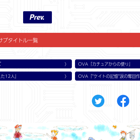
Prev.
サブタイトル一覧
話
話
話
話
話
話
第2話
第5話
第8話
第11話
第14話
第17話
第20話
第23話
第26話
人!!
赤ちゃん! 神様からの贈りもの?
、乗せない! 13人の大決断
ナス号が凍る! 幼い命を救え!
! さらば愛しきJｒ. たち
ナス大洪水!? お、溺れちゃうよー!
える!? 飛んで火に入る13人!!
れた道 ジェイナスに帰還せよ!
チ!! 最後のチャンスにかけろ!
戦場真っ只中! 必死の逃避行!
総員奮戦せよ! 恐怖の子育て戦争
ジェイナス危うし! 敵は、内と
赤ちゃんは元気に! 両親はどこに
ぼくらの選択 タウト星をめざせ
でた? でた! でた!! 真夜中の
決死のランディング! 救出への第
脱出不能!! 逃亡者を探せ!
飛び立て 13人!!（最終話）
ズ
OVA『カチュアからの便り』
えた12人』
OVA『“ケイトの記憶”涙の奪回