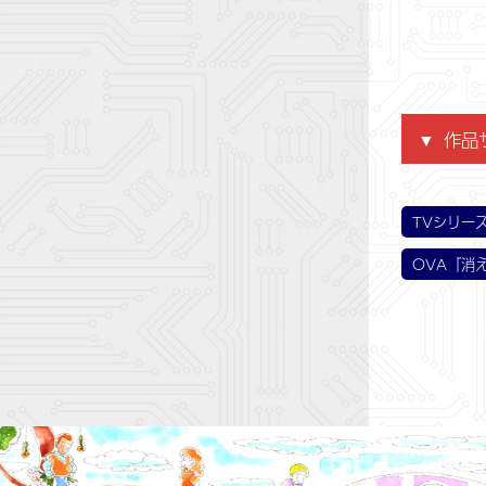
作品
第1話
第4話
第7話
第10
第13
第16
第19
第22
第25
再び13
双子の
乗せる
ジェイ
絶体絶命
ジェイ
両親に会
とざさ
大ピン
TVシリー
OVA『消