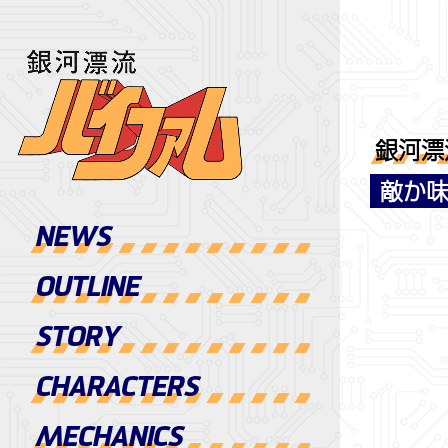
銀河漂
敵か味
NEWS
OUTLINE
STORY
CHARACTERS
MECHANICS