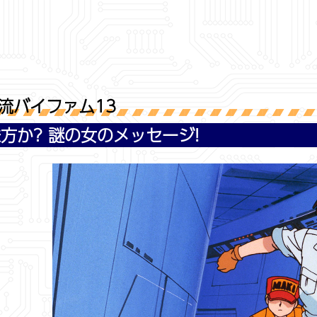
流バイファム13
方か? 謎の女のメッセージ!