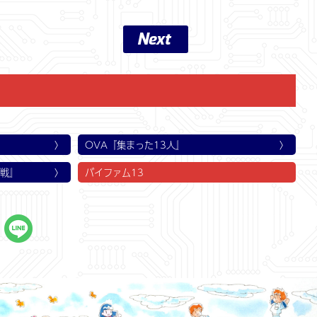
Next
第3話
第6話
第9話
第12話
第15話
第18話
第21話
第24話
!
外にいた?
いる!
!
ゆうれい騒動
一歩!?
敵か味方か? 謎の女のメッセージ!
ゆうれい女の正体? 出動ミルク大作戦
ヤギと人質? ふってわいたお食事会
ひとり足りない!? 脱出へのカウントダウン
危機一髪の大バトル! 男性7人 vs. 女性7人!?
ボギー制御不能! 浮遊機雷の恐怖
再会への秒読み! 収容所へいそげ!
残された道 輸送機を奪い取れ!
OVA『集まった13人』
作戦』
バイファム13